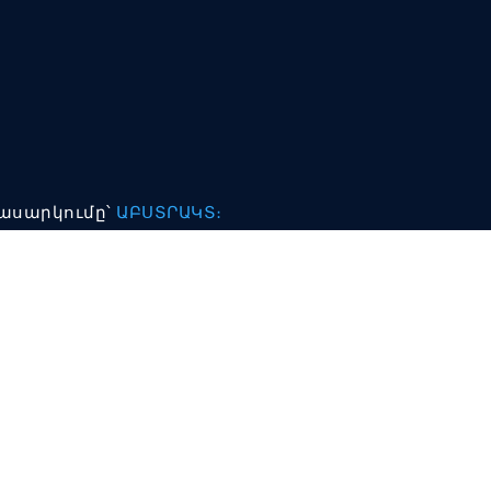
պասարկումը՝
ԱԲՍՏՐԱԿՏ։