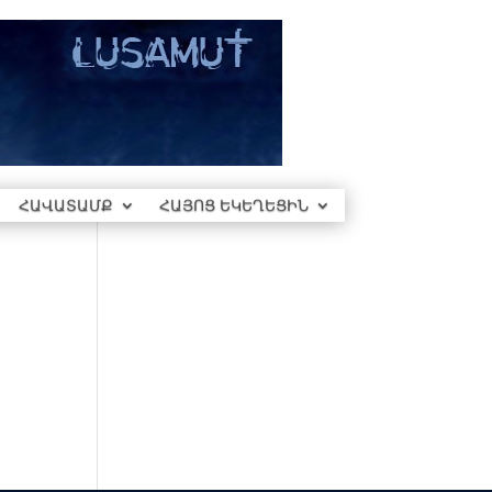
ՀԱՎԱՏԱՄՔ
ՀԱՅՈՑ ԵԿԵՂԵՑԻՆ