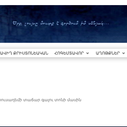
ԱՎԻՂ ՔՐԻՍՏՈՆԵԱԿԱՆ
ՀՈԳԵՄՏԱՎՈՐ
ԱՂՈԹՔՆԵՐ
րուսաղեմի տաճար գալու տոնի մասին