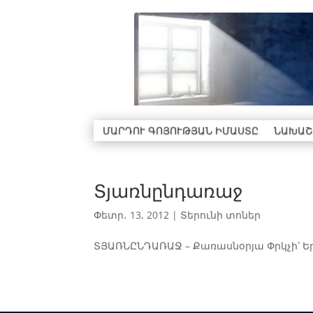
ՄԱՐԴՈՒ ԳՈՅՈՒԹՅԱՆ ԻՄԱՍՏԸ
ՆԱԽԱՇ
Տյառնընդառաջ
Փետր․ 13, 2012
|
Տերունի տոներ
ՏՅԱՌՆԸՆԴԱՌԱՋ – Քառասնօրյա Փրկչի՝ Ե