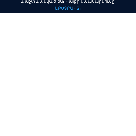
պաշտպանված են։ Կայքի սպասարկումը՝
ԱԲՍՏՐԱԿՏ։