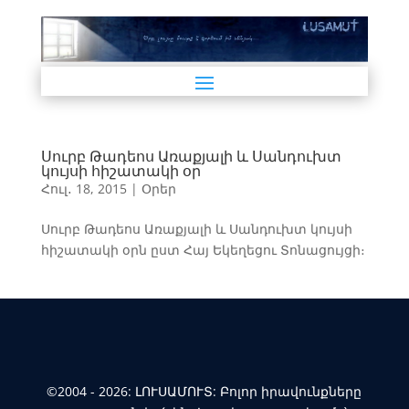
Սուրբ Թադեոս Առաքյալի և Սանդուխտ
կույսի հիշատակի օր
Հուլ․ 18, 2015
|
Օրեր
Սուրբ Թադեոս Առաքյալի և Սանդուխտ կույսի
հիշատակի օրն ըստ Հայ Եկեղեցու Տոնացույցի։
©2004 - 2026: ԼՈՒՍԱՄՈՒՏ: Բոլոր իրավունքները