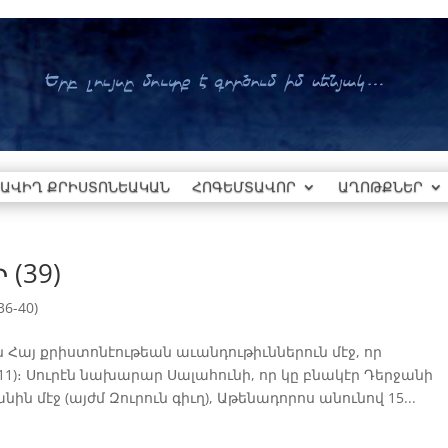
ԱՎԻՂ ՔՐԻՍՏՈՆԵԱԿԱՆ
ՀՈԳԵՄՏԱՎՈՐ
ԱՂՈԹՔՆԵՐ
(39)
6-40)
ն Հայ քրիստոնէութեան աւանդութիւններուն մէջ, որ
 211)։ Սուրէն նախարար Սալահունի, որ կը բնակէր Դերջանի
ին մէջ (այժմ Զուրուն գիւղ), Աթենադորոս անունով 15...