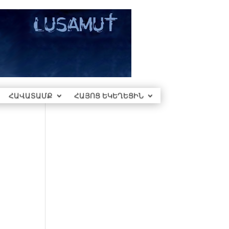
ՀԱՎԱՏԱՄՔ
ՀԱՅՈՑ ԵԿԵՂԵՑԻՆ