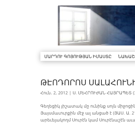
ՄԱՐԴՈՒ ԳՈՅՈՒԹՅԱՆ ԻՄԱՍՏԸ
ՆԱԽԱՇ
ԹԷՈԴՈՐՈՍ ՍԱԼԱՀՈՒՆԻ 
Հուն․ 2, 2012
|
Ս. ՄԵՀՐՈՒԺԱՆ ՀԱՅՐԱՊԵՏ (3
Գեղեցիկ յիշատակ մը ունինք սոյն միջոցի
Յայսմաւուրքին մէջ ալ անցած է (ՅԱՍ. Ա.
արեւելակողմ Սուրէն կամ Սուրէնաշէն աւան