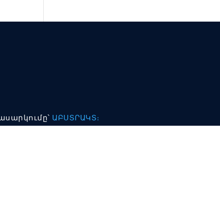
պասարկումը՝
ԱԲՍՏՐԱԿՏ։