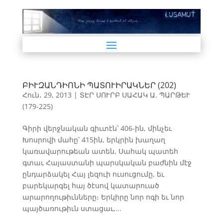
ԲԻՒԶԱՆԴԻՈՆԻ ՊԱՏՈՒԻՐԱԿՆԵՐ (202)
Հուն․ 29, 2013
|
ՏԷՐ ՍՈՒՐԲ ՍԱՀԱԿ Ա. ՊԱՐԹԵՒ
(179-225)
Գիրի վերջնական գիւտէն՝ 406-ին, մինչեւ
Խոսրովի մահը՝ 415ին, երկրին խաղաղ
կառավարութեան ատեն, Սահակ պատեհ
գտաւ Հայաստանի պարսկական բաժնին մէջ
ընդարձակել Հայ լեզուի ուսուցումը, եւ
բարեկարգել հայ ծէսով կատարուած
արարողութիւնները։ Երկիրը նոր ոգի եւ նոր
պայծառութիւն ստացաւ,...