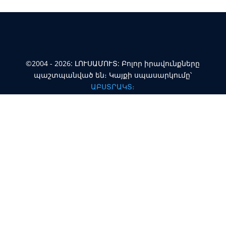
©2004 - 2026: ԼՈՒՍԱՄՈՒՏ: Բոլոր իրավունքները
պաշտպանված են։ Կայքի սպասարկումը՝
ԱԲՍՏՐԱԿՏ։