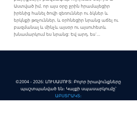
Աստված իմ, որ այս օրը ջրին հրամայեցիր
իրենից հանել ծովի զեռուններ ու ձկներ և
երկնքի թռչուններ, և օրհնեցիր նրանց աճել ու
բազմանալ և մինչև այսօր ու այսուհետև
խնամարկում ես նրանց: Եվ արդ, ես`...
©2004 - 2026: ԼՈՒՍԱՄՈՒՏ: Բոլոր իրավունքները
պաշտպանված են։ Կայքի սպասարկումը՝
ԱԲՍՏՐԱԿՏ։