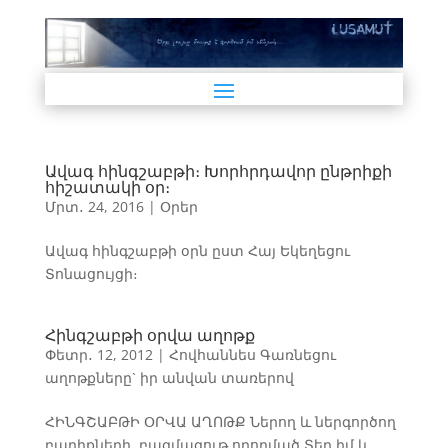
Ավագ հինգշաբթի։ Խորհրդավոր ընթրիքի
հիշատակի օր։
Մրտ․ 24, 2016
|
Օրեր
Ավագ հինգշաբթի օրն ըստ Հայ Եկեղեցու
Տոնացույցի։
Հինգշաբթի օրվա աղոթք
Փետր․ 12, 2012
|
Հովհաննես Գառնեցու
աղոթքները` իր անվան տառերով
ՀԻՆԳՇԱԲԹԻ ՕՐՎԱ ԱՂՈԹՔ Ներող և ներգործող
բարիքների, բազմագութ ողորմած Տեր իմ և