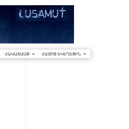
ՀԱՎԱՏԱՄՔ
ՀԱՅՈՑ ԵԿԵՂԵՑԻՆ