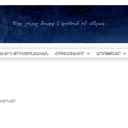
ԱՎԻՂ ՔՐԻՍՏՈՆԵԱԿԱՆ
ՀՈԳԵՄՏԱՎՈՐ
ԱՂՈԹՔՆԵՐ
ացույցի։