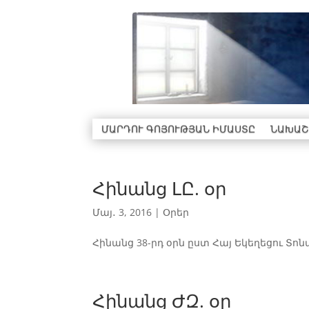
ՄԱՐԴՈՒ ԳՈՅՈՒԹՅԱՆ ԻՄԱՍՏԸ
ՆԱԽԱՇ
Հինանց ԼԸ. օր
Մայ․ 3, 2016
|
Օրեր
Հինանց 38-րդ օրն ըստ Հայ Եկեղեցու Տոն
Հինանց ԺԶ. օր