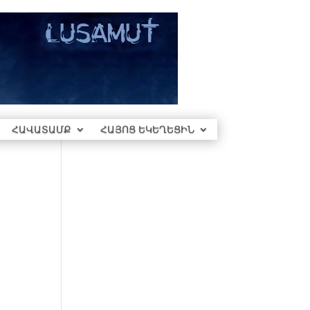
ՀԱՎԱՏԱՄՔ
ՀԱՅՈՑ ԵԿԵՂԵՑԻՆ
։