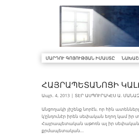
ՄԱՐԴՈՒ ԳՈՅՈՒԹՅԱՆ ԻՄԱՍՏԸ
ՆԱԽԱՇ
ՀԱՅՐԱՊԵՏԱՆՈՑԻ ԿԱԼՈ
Ապր․ 4, 2013
|
ՏԷՐ ԱՍՊՈՒՐԱԿԷՍ Ա. ՄԱՆԱԶԿ
Անցողակի յիշենք նորէն, որ հին ատեն
կ’ընդունէր իրեն սեփական եղող կամ իր 
Հայրապետական աթոռն ալ իր սեփական կ
քրմապետական...