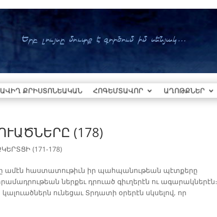
ԱՎԻՂ ՔՐԻՍՏՈՆԵԱԿԱՆ
ՀՈԳԵՄՏԱՎՈՐ
ԱՂՈԹՔՆԵՐ
ՒԱԾՆԵՐԸ (178)
ԵՐՏՑԻ (171-178)
ները ամէն հաստատութիւն իր պահպանութեան պէտքերը
տրամադրութեան ներքեւ դրուած գիւղերէն ու ագարակներէն
ալուածներն ունեցաւ Տրդատի օրերէն սկսելով, որ