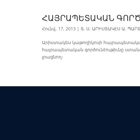
ՀԱՅՐԱՊԵՏԱԿԱՆ ԳՈՐԾԵ
Հունվ․ 17, 2013
|
Տ. Ս. ԱՐԻՍՏԱԿԷՍ Ա. ՊԱՐԹ
Արիստակես կաթողիկոսի հայրապետական
հայրապետական գործունէութիւնը ստան
լրացնող։