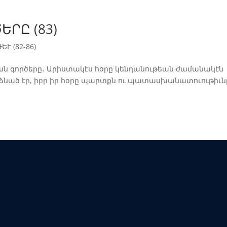
ՐԸ (83)
ԵՒ (82-86)
 գործերը․ Արիստակէս հօրը կենդանութեան ժամանակէն
ձնած էր, իբր իր հօրը պարտքն ու պատասխանատուութիւն