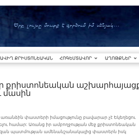
ԱՎԻՂ ՔՐԻՍՏՈՆԵԱԿԱՆ
ՀՈԳԵՄՏԱՎՈՐ
ԱՂՈԹՔՆԵՐ
ուր քրիստոնեական աշխարհայաց
ւ մասին
ռանձին փաստերի իմացությունը բավարար չէ Եկեղեցու
լու համար: Առանց իր ամբողջության մեջ քրիստոնեական
զան պատմության ամենանշանակալից փաստերն իսկ