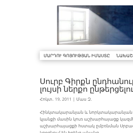
ՄԱՐԴՈՒ ԳՈՅՈՒԹՅԱՆ ԻՄԱՍՏԸ
ՆԱԽԱՇ
Սուրբ Գիրքն ընդհան
լույսի ներքո ընթերցելո
Հոկտ․ 19, 2011
|
Մաս Զ.
Հինկտակարանյան և նորկտակարանյան ա
կյանքի մասին կուռ աշխարհայացք կազմե
աշխարհայացքի հստակ ըմբռնման Սրբա
կորցնում են իրենց անանց...