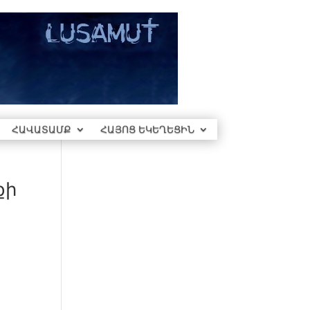
ՀԱՎԱՏԱՄՔ
ՀԱՅՈՑ ԵԿԵՂԵՑԻՆ
քի