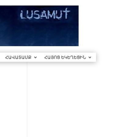
ՀԱՎԱՏԱՄՔ
ՀԱՅՈՑ ԵԿԵՂԵՑԻՆ
ր