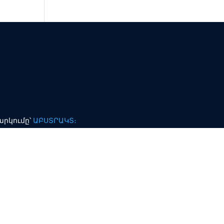
արկումը՝
ԱԲՍՏՐԱԿՏ։