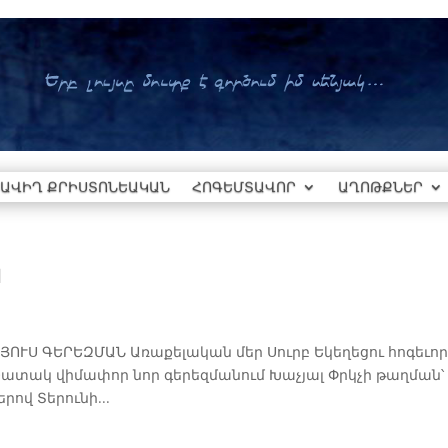
ԱՎԻՂ ՔՐԻՍՏՈՆԵԱԿԱՆ
ՀՈԳԵՄՏԱՎՈՐ
ԱՂՈԹՔՆԵՐ
ն
Ս ԳԵՐԵԶՄԱՆ Առաքելական մեր Սուրբ Եկեղեցու հոգեւո
հիշատակ վիմափոր նոր գերեզմանում Խաչյալ Փրկչի թաղման՝
ով Տերունի...