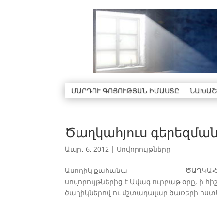
ՄԱՐԴՈՒ ԳՈՅՈՒԹՅԱՆ ԻՄԱՍՏԸ
ՆԱԽԱՇ
Ծաղկահյուս գերեզմա
Ապր․ 6, 2012
|
Սովորույթները
Ասողիկ քահանա ———————— ԾԱՂԿԱՀՅՈՒ
սովորույթներից է Ավագ ուրբաթ օրը, ի 
ծաղիկներով ու մշտադալար ծառերի ոստեր