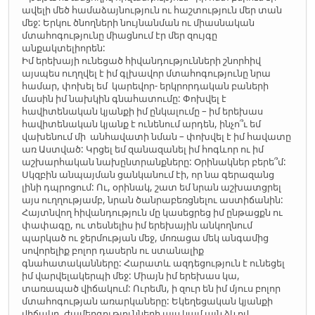
ավելի մեծ համաձայնություն ու հաշտություն մեր տան
մեջ: Երկու ծնողների նույնանման ու միասնական
մտահոգությունը միացնում էր մեր զույգը
անքակտելիորեն:
Իմ երեխայի ունեցած հիվանդությունների շնորհիվ
այսպես ուղղվել է իմ գլխավոր մտահոգությունը նրա
համար, փոխել եմ կարեվոր- երկրորդական բաների
մասին իմ նախկին գնահատումը: Փոխվել է
հավիտենական կյանքի իմ ընկալումը – իմ երեխաս
հավիտենական կյանք է ունենում արդեն, ինչո՞ւ եմ
վախենում մի անհավատի նման – փոխվել է իմ հավատը
առ Աստված: Կրցել եմ զանազանել իմ հոգևոր ու իմ
աշխարհական նախընտրանքները: Օրինակներ բերե՞մ:
Սկզբին անպայման ցանկանում էի, որ նա գերազանց
լինի դպրոցում: Ու, օրինակ, շատ եմ նրան աշխատցրել
այս ուղղությամբ, նրան ծանրաբեռցնելու աստիճանին:
Հայտնվող հիվանդություն մը կասեցրեց իմ ընթացքն ու
փափագը, ու տեսնելիս իմ երեխային անկողնում
պարկած ու ջերմության մեջ, մոռացա մեկ անգամից
սովորելիք բոլոր դասերն ու ստանալիք
գնահատականները: Հարատև ազդեցություն է ունեցել
իմ վարվելակերպի մեջ: Միայն իմ երեխաս կա,
տառապած վիճակում: Ուրեմն, ի զուր են իմ մյուս բոլոր
մտահոգության առարկաները: Եկեղեցական կյանքի
վիճակը, ժամերգությունների այս կամ այն ձևով