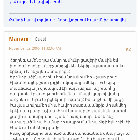
չեմ ուզում , էդպիսի բան
Քանզի նա ով տրվում է մտքով,տրվում է մարմնից առավել...
Mariam
Guest
November 02, 2006, 11:32:05 AM
#2
Հեղինե, ամենօրյա մանր ու մունր ցավերի մասին եմ
խոսում, որոնք անշրջանցելի են: Ներիր, պատասխանս
երկայն է, ինչպես ...տարիքս:
Երբ նորածին աղջիկս հիվանդանում էր – շատ քիչ է
հիվանդացել, շատ չնչին տկարացումներ է ունեցել -
տագնապալի վիճակում էի հայտնվում. աշխարհը
դադարել էր գոյություն ունենալ, միայն կար հիվանդ
աղջիկս ու նրա կորցնելու իմ վախը: Իմ աղջկա մի լացը
հավասարվում էր մի ահավոր տառապանքի: Մի անմեղ
երեխայի լացը աշխարհում կատարվող ամենեն դաժան
ցավի ու անարդարության է հավասար : Ամեն ինչ
մառացած' նրա համար էի ապրում և նրա շնչի ելևէջին էի
հետևում անձկությամբ:
Բայց երեխայիս ապրած ամեն մարմնական տկարացում
– թեթև ու անցողիկ հիվանդություն –իր հետ բերում էր