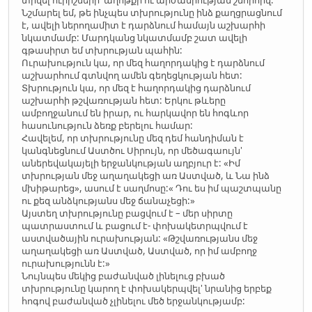
տրվել ուրիշների' աղոթքի ու արժանիության շնորհիվ:
Նշմարել եմ, թե ինչպես տխրությունը ինձ քաղցրացնում
է, ավելի ներողամիտ է դարձնում համայն աշխարհի
նկատմամբ: Մարդկանց նկատմամբ շատ ավելի
գթասիրտ եմ տխրության պահին:
Ուրախություն կա, որ մեզ հաղորդակից է դարձնում
աշխարհում գտնվող ամեն գեղեցկության հետ:
Տխրություն կա, որ մեզ է հաղորդակից դարձնում
աշխարհի թշվառության հետ: Երկու թևերը
ամբողջանում են իրար, ու հարկավոր են հոգևոր
հասունություն ձեռք բերելու համար:
Հավելեմ, որ տխրությունը մեզ դեմ հանդիման է
կանգնեցնում Աստծու Սիրույն, որ մեծագաույն'
աներեվակայելի երջանկության աղբյուր է: «Իմ
տխրության մեջ աղաղակեցի առ Աստված, և Նա ինձ
մխիթարեց», ասում է սաղմոսը:« Դու ես իմ պաշտպանը
ու քեզ անձկությանս մեջ ճանաչեցի:»
Այստեղ տխրությունը բացվում է – մեր սիրտը
պատրաստում և բացում է- փոխակետրպվում է
աստվածային ուրախության: «Թշվառությանս մեջ
աղաղակեցի առ Աստված, Աստված, որ իմ ամբողջ
ուրախությունն է:»
Նույնպես մեկից բաժանված լինելուց բխած
տխրությունը կարող է փոխակերպվել' նրանից երբեք
հոգով բաժանված չլինելու մեծ երջանկությամբ: