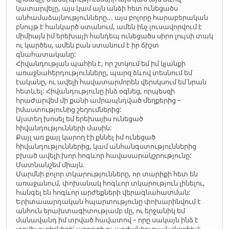
կատարվելը, այս կամ այն անձի հետ ունեցածս
անհամաձայնությունները... այս բոլորը հարաբերական
բնույթ է հանկարծ ստանում, ամեն ինչ լուսավորվում է
միմիայն իմ երեխայի հանդեպ ունեցածս սիրո լույսի տակ
ու կարծես, ամեն բան ստանում է իր ճիշտ
գնահատականը:
Հիվանդության պահին է, որ շտկում եմ իմ կյանքի
առաջնահերդությունները, պարզ ձևով տեսնում եմ
էականը, ու ավելի հավատարմորեն վերսկսում եմ նրան
հետևել: Հիվանդությունը ինձ օգնեց, որպեսզի
հրաժարվեմ մի քանի ամրապնդված մեղքերից –
իմաստությունից շեղումներից:
Այստեղ խոսել եմ երեխայիս ունեցած
հիվանդությունների մասին:
Քայլ առ քայլ կարող էի քննել իմ ունեցած
հիվանդություններից, կամ անհանգստություններից
բխած ավելի խոր հոգևոր հավասարակշրությունը:
Մատնանշեմ միայն.
Մարմնի բոլոր տկարությունները, որ տարիքի հետ են
առաջանում, փոխանակ հոգևոր տկարություն լինելու,
հանգել են հոգևոր արժեքների վերագնահատման:
Երիտասարդական հպարտությունը փոխարինվում է
անհուն երախտագիտությամբ մը, ու երջանիկ եմ
մանավանդ իմ տրված հավատով – որը սակայն ինձ է