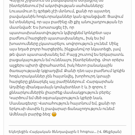
ինտերնետում իմ ակտիվության սահմանները:
Լուսամուտ էլ գրեթե չէի մտնում, քանի որ այստեղ
բավականին հոգևորականներ կան գրանցված: Ցավում
եմ տեսնելով, որ այս բաժինը մի քիչ անուշադրության էր
մատնված: Ես խոստացել էի, որ
պատասխանատվություն կվերցնեմ կոնկրետ այս
բաժնում հարցերի պատասխանելու, իսկ ես իմ
խոստումները չկատարելու սովորություն չունեմ: Մինչ
այս եղած բոլոր հարցերին, ինչքանով որ նկատեցի, լավ
թե վատ պատասխանել եմ: Բայց շուտով ես երկարատև
բացակայություն եմ ունենալու ինտերնետից. մոտ օրերս
աչքերս պիտի վիրահատեմ, իսկ հետո բանակային
ծառայությամբ կզբաղվեմ: Քանի դեռ այս բաժնում կրկին
հոգևորականներ չեն հայտնվել, խորհուրդ կտայի
հարցերը քննարկել այլ բաժիններում: Հարգարժան
Ադմինը միանգամայն կոմպետենտ է և ի զորու է
քննարկումներին լիարժեք մասնակցություն բերել:
Կարծում եմ մեծ օգտակարություն կբերի նաև
Մասնագետը: Վստահություն հայտնում եմ, քանի որ
երկուսի մասին էլ բավարար ճանաչողություն ունեմ:
Ամենայն բարիք ձեզ:
Եկեղեցին Հայկական ծննդավայրն է հոգուս... (Վ. Թեքեյան)