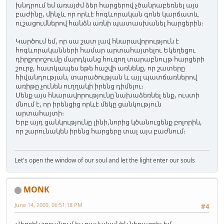
խնդրում եմ առայժմ ձեր հարցերով չծանրաբեռնել այս
բաժինը, մինչև որ որևէ հոգևորական գոնե կարճատև
ուշացումներով հանձն առնի պատասխանել հարցերին։
Կարծում եմ, որ սա շատ լավ հնարավորություն է
հոգևորականների համար արտահայտելու Եկեղեցու
դիրքորոշումը մարդկանց հուզող տարաբնույթ հարցերի
շուրջ, հատկապես եթե հաշվի առնենք, որ շատերը
հիվանդության, տարածության և այլ պատճառներով
առիթը չունեն ուղղակի իրենց դիմելու։
Մենք այս հնարավորությունը նախաձեռնել ենք, ուստի
մնում է, որ իրենցից որևէ մեկը ցանկություն
արտահայտի։
Երբ այդ ցանկությունը լինի,նորից կծանուցենք բոլորին,
որ շարունակեն իրենց հարցերը տալ այս բաժնում։
Let's open the window of our soul and let the light enter our souls
MONK
June 14, 2009, 06:51:18 PM
#4
Վերջին շրջանում ես բավականին նեղացրել եմ