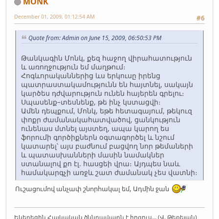
MONK
December 01, 2009, 01:12:54 AM
#6
Quote from: Admin on June 15, 2009, 06:50:53 PM
Թանկագին Մոնկ, քեզ հաջող վիրահատություն
և առողջություն եմ մաղթում։
Հոգևորականներից ևս երկուսը իրենց
պատրաստակամությունն են հայտնել, սակայն
կարծես դժվարություն ունեն հայերեն գրելու։
Սպասենք–տեսնենք, թե ինչ կստացվի։
Ամեն դեպքում, Մոնկ, եթե հետագայում, թեկուզ
փոքր ժամանակահատվածով, ցանկություն
ունենաս մտնել այստեղ, ապա կարող ես
ֆորումի գործիքներն օգտագործել և նշում
կատարել՝ այս բաժնում բացվող նոր թեմաների
և պատասխանների մասին նամակներ
ստանալով քո էլ. հասցեի վրա։ Այդպես նաև
համակարգչի առջև շատ ժամանակ չես վատնի։
Ուշացումով անչափ շնորհակալ եմ, Ադմին ջան
Եկեղեցին Հայկական ծննդավայրն է հոգուս... (Վ. Թեքեյան)