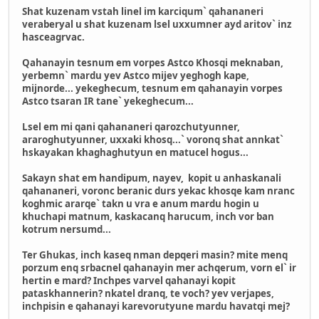
Shat kuzenam vstah linel im karciqum` qahananeri
veraberyal u shat kuzenam lsel uxxumner ayd aritov` inz
hasceagrvac.
Qahanayin tesnum em vorpes Astco Khosqi meknaban,
yerbemn` mardu yev Astco mijev yeghogh kape,
mijnorde... yekeghecum, tesnum em qahanayin vorpes
Astco tsaran IR tane` yekeghecum...
Lsel em mi qani qahananeri qarozchutyunner,
araroghutyunner, uxxaki khosq...` voronq shat annkat`
hskayakan khaghaghutyun en matucel hogus...
Sakayn shat em handipum, nayev, kopit u anhaskanali
qahananeri, voronc beranic durs yekac khosqe kam nranc
koghmic ararqe` takn u vra e anum mardu hogin u
khuchapi matnum, kaskacanq harucum, inch vor ban
kotrum nersumd...
Ter Ghukas, inch kaseq nman depqeri masin? mite menq
porzum enq srbacnel qahanayin mer achqerum, vorn el` ir
hertin e mard? Inchpes varvel qahanayi kopit
pataskhannerin? nkatel dranq, te voch? yev verjapes,
inchpisin e qahanayi karevorutyune mardu havatqi mej?