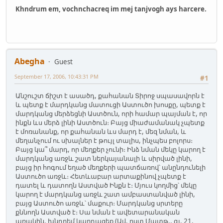
Khndrum em, vochnchacreq im mej tanjvogh ays harcere.
Abegha
Guest
September 17, 2006, 10:43:31 PM
#1
Անշուշտ ճիշտ է ասածդ, քահանան Տիրոջ սպասավորն է
և պետք է մարդկանց մատուցի Աստուծո խոսքը, պետք է
մարդկանց մերձեցնի Աստծուն, որի համար պայման է, որ
ինքն ևս մերձ լինի Աստծուն։ Բայց միաժամանակ չպետք
է մոռանանք, որ քահանան ևս մարդ է, մեզ նման, և
մեղանչում ու սխալներ է թույլ տալիս, ինչպես բոլորս։
Բայց կա՞ մարդ, որ մեղքեր չունի։ Ինձ նման մեկը կարող է
մարդկանց առջև շատ ներկայանալի և սիրված լինի,
բայց իր հոգում եղած մեղքերի պատճառով՝ անընդունելի
Աստուծո առջև։ Հետևաբար արտաքինով չպետք է
դատել և դատողն Աստված Ինքն է։ Մյուս կողմից՝ մեկը
կարող է մարդկանց առջև շատ ամբաստանված լինի,
բայց Աստուծո առջև՝ մաքուր։ Մարդկանց սրտերը
քննողն Աստված է։ Սա նման է ավետարանական
առակին, խնդրեմ կարդացեք (Ավ. ըստ Մատթ., գլ. 21,