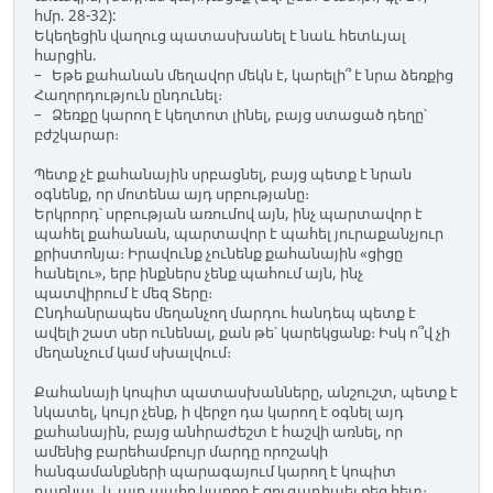
հմր. 28-32):
Եկեղեցին վաղուց պատասխանել է նաև հետևյալ
հարցին.
– Եթե քահանան մեղավոր մեկն է, կարելի՞ է նրա ձեռքից
Հաղորդություն ընդունել։
– Ձեռքը կարող է կեղտոտ լինել, բայց ստացած դեղը՝
բժշկարար։
Պետք չէ քահանային սրբացնել, բայց պետք է նրան
օգնենք, որ մոտենա այդ սրբությանը։
Երկրորդ՝ սրբության առումով այն, ինչ պարտավոր է
պահել քահանան, պարտավոր է պահել յուրաքանչյուր
քրիստոնյա։ Իրավունք չունենք քահանային «ցիցը
հանելու», երբ ինքներս չենք պահում այն, ինչ
պատվիրում է մեզ Տերը։
Ընդհանրապես մեղանչող մարդու հանդեպ պետք է
ավելի շատ սեր ունենալ, քան թե՝ կարեկցանք։ Իսկ ո՞վ չի
մեղանչում կամ սխալվում։
Քահանայի կոպիտ պատասխանները, անշուշտ, պետք է
նկատել, կույր չենք, ի վերջո դա կարող է օգնել այդ
քահանային, բայց անհրաժեշտ է հաշվի առնել, որ
ամենից բարեհամբույր մարդը որոշակի
հանգամանքների պարագայում կարող է կոպիտ
դառնալ, և այդ պահը կարող է զուգադիպել քեզ հետ։