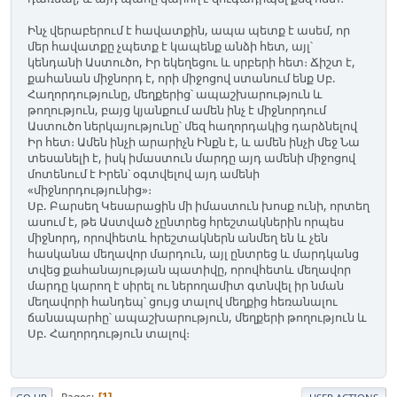
Ինչ վերաբերում է հավատքին, ապա պետք է ասեմ, որ
մեր հավատքը չպետք է կապենք անձի հետ, այլ՝
կենդանի Աստուծո, Իր եկեղեցու և սրբերի հետ։ Ճիշտ է,
քահանան միջնորդ է, որի միջոցով ստանում ենք Սբ.
Հաղորդությունը, մեղքերից՝ ապաշխարություն և
թողություն, բայց կյանքում ամեն ինչ է միջնորդում
Աստուծո ներկայությունը՝ մեզ հաղորդակից դարձնելով
Իր հետ։ Ամեն ինչի արարիչն Ինքն է, և ամեն ինչի մեջ Նա
տեսանելի է, իսկ իմաստուն մարդը այդ ամենի միջոցով
մոտենում է Իրեն՝ օգտվելով այդ ամենի
«միջնորդությունից»։
Սբ. Բարսեղ Կեսարացին մի իմաստուն խոսք ունի, որտեղ
ասում է, թե Աստված չընտրեց հրեշտակներին որպես
միջնորդ, որովհետև հրեշտակներն անմեղ են և չեն
հասկանա մեղավոր մարդուն, այլ ընտրեց և մարդկանց
տվեց քահանայության պատիվը, որովհետև մեղավոր
մարդը կարող է սիրել ու ներողամիտ գտնվել իր նման
մեղավորի հանդեպ՝ ցույց տալով մեղքից հեռանալու
ճանապարհը՝ ապաշխարություն, մեղքերի թողություն և
Սբ. Հաղորդություն տալով։