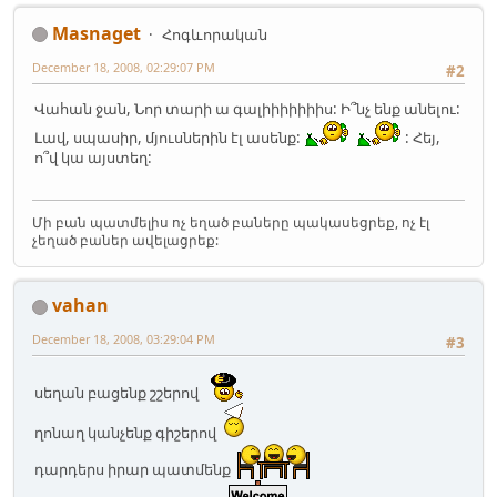
Masnaget
Հոգևորական
December 18, 2008, 02:29:07 PM
#2
Վահան ջան, Նոր տարի ա գալիիիիիիիս: Ի՞նչ ենք անելու:
Լավ, սպասիր, մյուսներին էլ ասենք:
: Հեյ,
ո՞վ կա այստեղ:
Մի բան պատմելիս ոչ եղած բաները պակասեցրեք, ոչ էլ
չեղած բաներ ավելացրեք:
vahan
December 18, 2008, 03:29:04 PM
#3
սեղան բացենք շշերով
ղոնաղ կանչենք գիշերով
դարդերս իրար պատմենք