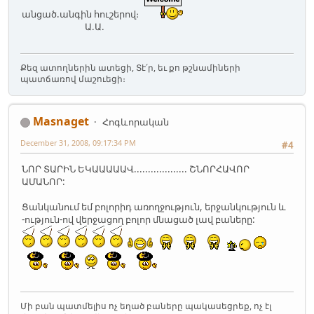
անցած.անգին հուշերով։
Ա.Ա.
Քեզ ատողներին ատեցի, Տէ՛ր, եւ քո թշնամիների
պատճառով մաշուեցի։
Masnaget
Հոգևորական
December 31, 2008, 09:17:34 PM
#4
ՆՈՐ ՏԱՐԻՆ ԵԿԱԱԱԱԱՎ................... ՇՆՈՐՀԱՎՈՐ
ԱՄԱՆՈՐ:
Ցանկանում եմ բոլորիդ առողջություն, երջանկություն և
-ություն-ով վերջացող բոլոր մնացած լավ բաները:
Մի բան պատմելիս ոչ եղած բաները պակասեցրեք, ոչ էլ