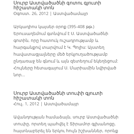
Սուրբ Աստվածածնի գոտու գյուտի
հիշատակի տոն
Օգոստ․ 26, 2012
|
Աստվածամայր
Արկադիոս կայսեր օրոք (395-408 թթ.)
Երուսաղեմում գտնվում է Ս. Աստվածածնի
գոտին, որը հատուկ ուշադրությամբ և
հարգանքով տարվում է Կ. Պոլիս: Այստեղ
հավատացյալները մեծ երկյուղածությամբ
ընդառաջ են գնում և այն զետեղում եկեղեցում:
Հույները հետագայում Ս. Մարիամին նվիրված
նոր...
Սուրբ Աստվածածնի տուփի գյուտի
հիշատակի տոն
Հուլ․ 1, 2012
|
Աստվածամայր
Ավանդության համաձայն, սուրբ Աստվածածնի
տուփը, որտեղ պահվել է Տիրամոր գլխանոցը,
հայտնաբերել են երկու հույն իշխաններ, որոնք