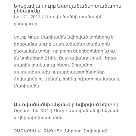
Երեքամյա սուրբ Աստվածածնի տաճարին
ընծայումը
Նոյ․ 21, 2011
|
Աստվածածնի տաճարին
ընծայումը
Սուրբ Կույս Մարիամին նվիրված տոներից է
Երեքամյա սուրբ Աստվածածնի տաճարին
ընծայման տոնը, որ բոլոր եկեղեցիները նշում
են նոյեմբերի 21-ին: Ըստ ավանդության` երեք
տարին լրանալուց հետո, Տիրամոր
աստվածավախ ու բարեպաշտ ծնողներ
Հովակիմն ու Աննան, իրենց ուխտի համաձայն,
Մարիամին...
Աստվածածնի Ննջմանը նվիրված ներբող
Օգոստ․ 14, 2011
|
Սուրբ Աստվածածնի ննջման
և վերափոխման տոն
ԶԱՔԱՐԻԱ Ա. ՁԱԳԵՑԻ Ներբող՝ [նվիրված]