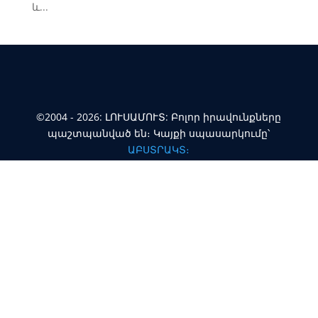
և...
©2004 - 2026: ԼՈՒՍԱՄՈՒՏ: Բոլոր իրավունքները
պաշտպանված են։ Կայքի սպասարկումը՝
ԱԲՍՏՐԱԿՏ։