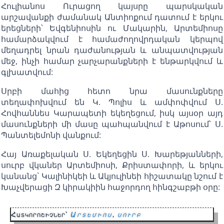
Հուլիանոս Ուրացող կայսրը պարսկական
արշավանքի ժամանակ Անտիոքում դատում է երկու
երեցների՝ Եվգենիոսին ու Մակարին, Արտեմիոսը
համարձակվում է համաժողովրդական կերպով
մեղադրել նրան դաժանության և անպատվության
մեջ, ինչի համար չարչարանքների է ենթարկվում և
գլխատվում:
Սրբի մահից հետո նրա մասունքները
տեղափոխվում են Կ. Պոլիս և ամփոփվում Ս.
Հովհաննես Կարապետի եկեղեցում, իսկ այսօր այդ
մասունքների մի մասը պահպանվում է Աթոսում՝ Ս.
Պանտելեմոնի վանքում:
Հայ Առաքելական Ս. Եկեղեցին Ս. Խարեթյանների,
սուրբ վկաներ Արտեմիոսի, Քրիստափորի, և երկու
կանանց` Կալինիկեի և Ակյուլինեի հիշատակը նշում է
Խաչվերացի Զ կիրակիին հաջորդող հինգշաբթի օրը:
Հատկորոշիչներ՝
Արտեմիոս
,
սուրբ