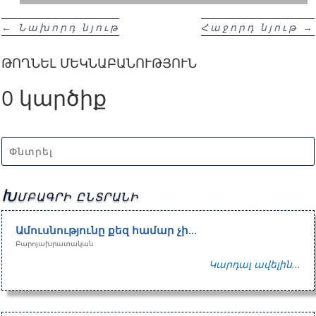
←
Նախորդ նյութ
Հաջորդ նյութ
→
ԹՈՂՆԵԼ ՄԵԿՆԱԲԱՆՈՒԹՅՈՒՆ
0 կարծիք
Խմբագրի ընտրանի
Ամուսնությունը քեզ համար չի…
Բարոյախրատական
Կարդալ ավելին...